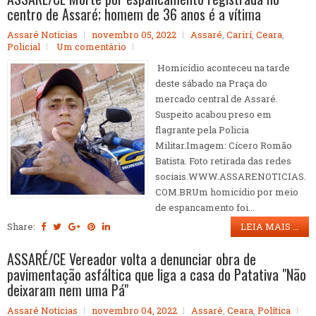
centro de Assaré; homem de 36 anos é a vítima
Assaré Noticias
novembro 05, 2022
Assaré
,
Carirí
,
Ceara
,
Policial
Um comentário
Homicídio aconteceu na tarde
deste sábado na Praça do
mercado central de Assaré.
Suspeito acabou preso em
flagrante pela Policia
Militar.Imagem: Cícero Romão
Batista. Foto retirada das redes
sociais.WWW.ASSARENOTICIAS.
COM.BRUm homicídio por meio
de espancamento foi...
Share:
LEIA MAIS ...
ASSARÉ/CE Vereador volta a denunciar obra de
pavimentação asfáltica que liga a casa do Patativa "Não
deixaram nem uma Pá"
Assaré Noticias
novembro 04, 2022
Assaré
,
Ceara
,
Política