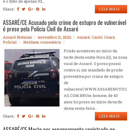
e o filho de apenas 02...
Share:
LEIA MAIS ...
ASSARÉ/CE Acusado pelo crime de estupro de vulnerável
é preso pela Polícia Civil de Assaré
Assaré Noticias
novembro 11, 2022
Assaré
,
Carirí
,
Ceará
,
Policial
Nenhum comentário
Prisão aconteceu no início da
tarde desta sexta-feira (11), na zona
rural de Assaré. O preso possui
contra si, um mandado de prisão
preventiva por crime de estupro
de
vulnerável.WWW.ASSARENOTICI
AS.COM.BRUm homem de 43
anos foi preso no início da tarde
desta sexta-feira...
Share:
LEIA MAIS ...
ASSARÉ/CE Morte por espancamento registrada no