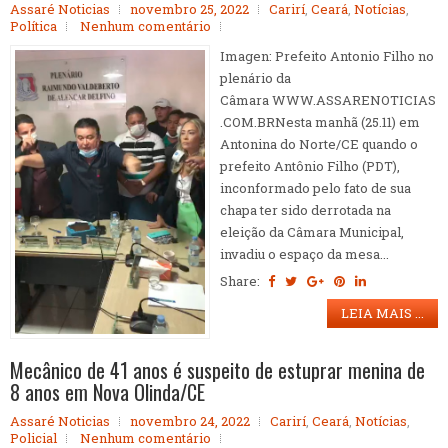
Assaré Noticias
novembro 25, 2022
Carirí
,
Ceará
,
Notícias
,
Política
Nenhum comentário
Imagen: Prefeito Antonio Filho no
plenário da
Câmara WWW.ASSARENOTICIAS
.COM.BRNesta manhã (25.11) em
Antonina do Norte/CE quando o
prefeito Antônio Filho (PDT),
inconformado pelo fato de sua
chapa ter sido derrotada na
eleição da Câmara Municipal,
invadiu o espaço da mesa...
Share:
LEIA MAIS ...
Mecânico de 41 anos é suspeito de estuprar menina de
8 anos em Nova Olinda/CE
Assaré Noticias
novembro 24, 2022
Carirí
,
Ceará
,
Notícias
,
Policial
Nenhum comentário