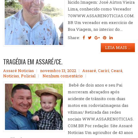
lúcido.Imagem: José Aírton Vieira
Lima, conhecido como Vereador
70WWW.ASSARENOTICIAS.COM.
BR Um vereador em exercício de
Boa Viagem, no interior do...
Share:
LEIA MAIS ...
TRAGÉDIA EM ASSARÉ/CE.
Assaré Noticias
novembro 13, 2022
Assaré
,
Carirí
,
Ceará
,
Notícias
,
Policial
Nenhum comentário
Bebê de dois anos e seu Pai
morreram abraçados após
acidente de trânsito com duas
motos em rodoviaImagens das
vítimas/ Retirada das redes
sociais WWW.ASSARENOTICIAS.
COM.BR Por redação: Site Assaré
Notícias Um agricultor de 43 anos