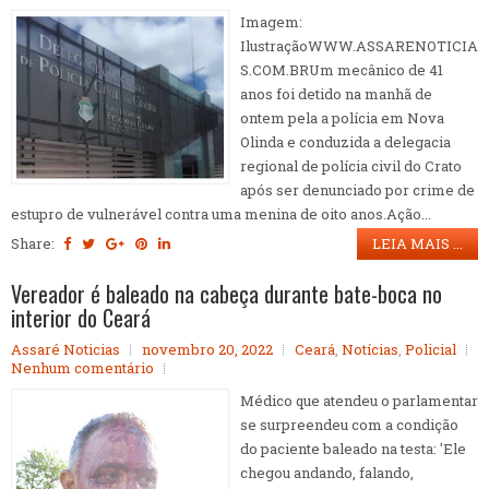
Imagem:
IlustraçãoWWW.ASSARENOTICIA
S.COM.BRUm mecânico de 41
anos foi detido na manhã de
ontem pela a polícia em Nova
Olinda e conduzida a delegacia
regional de polícia civil do Crato
após ser denunciado por crime de
estupro de vulnerável contra uma menina de oito anos.Ação...
Share:
LEIA MAIS ...
Vereador é baleado na cabeça durante bate-boca no
interior do Ceará
Assaré Noticias
novembro 20, 2022
Ceará
,
Notícias
,
Policial
Nenhum comentário
Médico que atendeu o parlamentar
se surpreendeu com a condição
do paciente baleado na testa: 'Ele
chegou andando, falando,