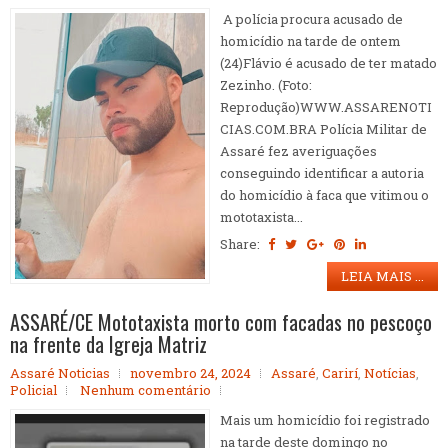
A polícia procura acusado de
homicídio na tarde de ontem
(24)Flávio é acusado de ter matado
Zezinho. (Foto:
Reprodução)WWW.ASSARENOTI
CIAS.COM.BRA Polícia Militar de
Assaré fez averiguações
conseguindo identificar a autoria
do homicídio à faca que vitimou o
mototaxista...
Share:
LEIA MAIS ...
ASSARÉ/CE Mototaxista morto com facadas no pescoço
na frente da Igreja Matriz
Assaré Noticias
novembro 24, 2024
Assaré
,
Carirí
,
Notícias
,
Policial
Nenhum comentário
Mais um homicídio foi registrado
na tarde deste domingo no