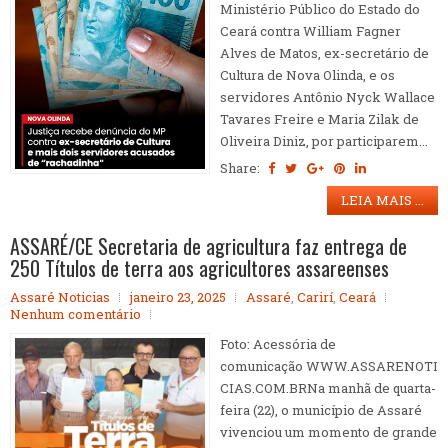
Ministério Público do Estado do
Ceará contra William Fagner
Alves de Matos, ex-secretário de
Cultura de Nova Olinda, e os
servidores Antônio Nyck Wallace
Tavares Freire e Maria Zilak de
Oliveira Diniz, por participarem...
Share:
LEIA MAIS ...
ASSARÉ/CE Secretaria de agricultura faz entrega de
250 Títulos de terra aos agricultores assareenses
Assaré Noticias
janeiro 23, 2025
Assaré
,
Carirí
,
Ceará
Nenhum comentário
Foto: Acessória de
comunicação WWW.ASSARENOTI
CIAS.COM.BRNa manhã de quarta-
feira (22), o município de Assaré
vivenciou um momento de grande