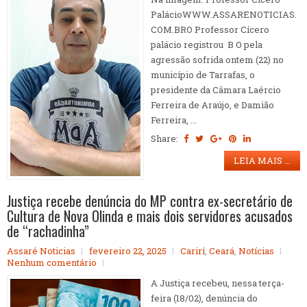
PalácioWWW.ASSARENOTICIAS.
COM.BRO Professor Cícero
palácio registrou B O pela
agressão sofrida ontem (22) no
município de Tarrafas, o
presidente da Câmara Laércio
Ferreira de Araújo, e Damião
Ferreira, ...
Share:
LEIA MAIS ...
Justiça recebe denúncia do MP contra ex-secretário de
Cultura de Nova Olinda e mais dois servidores acusados
de “rachadinha”
Assaré Noticias
fevereiro 22, 2025
Carirí
,
Ceará
,
Notícias
Nenhum comentário
A Justiça recebeu, nessa terça-
feira (18/02), denúncia do