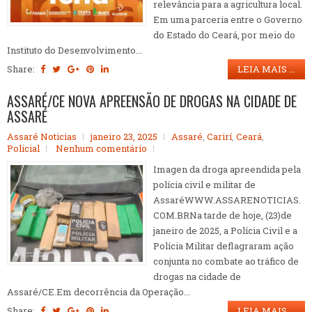
relevância para a agricultura local.
Em uma parceria entre o Governo
do Estado do Ceará, por meio do
Instituto do Desenvolvimento...
Share:
LEIA MAIS ...
ASSARÉ/CE NOVA APREENSÃO DE DROGAS NA CIDADE DE
ASSARÉ
Assaré Noticias
janeiro 23, 2025
Assaré
,
Carirí
,
Ceará
,
Policial
Nenhum comentário
Imagen da droga apreendida pela
polícia civil e militar de
AssaréWWW.ASSARENOTICIAS.
COM.BRNa tarde de hoje, (23)de
janeiro de 2025, a Polícia Civil e a
Polícia Militar deflagraram ação
conjunta no combate ao tráfico de
drogas na cidade de
Assaré/CE.Em decorrência da Operação...
Share:
LEIA MAIS ...