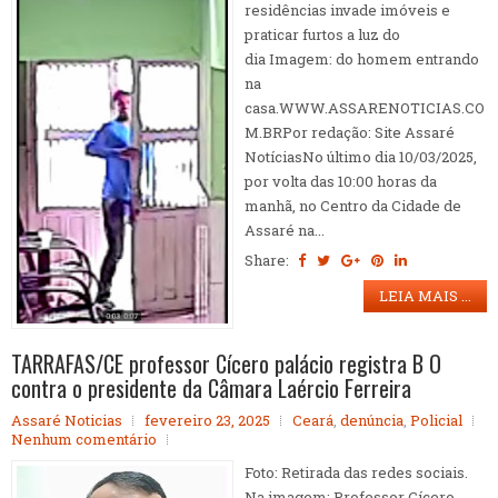
residências invade imóveis e
praticar furtos a luz do
dia Imagem: do homem entrando
na
casa.WWW.ASSARENOTICIAS.CO
M.BRPor redação: Site Assaré
NotíciasNo último dia 10/03/2025,
por volta das 10:00 horas da
manhã, no Centro da Cidade de
Assaré na...
Share:
LEIA MAIS ...
TARRAFAS/CE professor Cícero palácio registra B O
contra o presidente da Câmara Laércio Ferreira
Assaré Noticias
fevereiro 23, 2025
Ceará
,
denúncia
,
Policial
Nenhum comentário
Foto: Retirada das redes sociais.
Na imagem: Professor Cícero