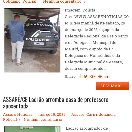
Cotidiano
,
Policial
Nenhum comentário
Imagem: Polícia
Civil WWW.ASSARENOTICIAS.CO
M.BRNa manhã deste sábado, 29
de março de 2025, equipes da
Delegacia Regional de Brejo Santo
e da Delegacia Municipal de
Mauriti, com o apoio da 11ª
Delegacia de Homicídios e da
Delegacia Municipal de Assaré,
deram cumprimento...
Share:
LEIA MAIS ...
ASSARÉ/CE Ladrão arromba casa de professora
aposentada
Assaré Noticias
março 19, 2025
Assaré
,
Carirí
,
denúncia
,
Policial
Nenhum comentário
Ladrão arrombador de