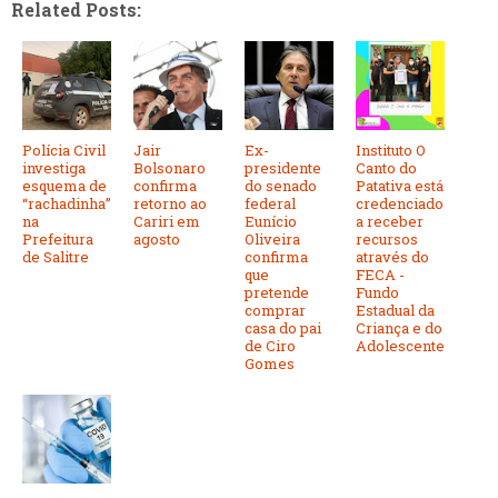
Related Posts:
Polícia Civil
Jair
Ex-
Instituto O
investiga
Bolsonaro
presidente
Canto do
esquema de
confirma
do senado
Patativa está
“rachadinha”
retorno ao
federal
credenciado
na
Cariri em
Eunício
a receber
Prefeitura
agosto
Oliveira
recursos
de Salitre
confirma
através do
que
FECA -
pretende
Fundo
comprar
Estadual da
casa do pai
Criança e do
de Ciro
Adolescente
Gomes