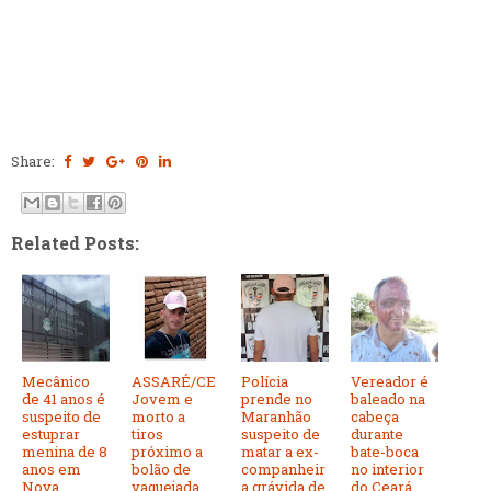
Share:
Related Posts:
Mecânico
ASSARÉ/CE
Polícia
Vereador é
de 41 anos é
Jovem e
prende no
baleado na
suspeito de
morto a
Maranhão
cabeça
estuprar
tiros
suspeito de
durante
menina de 8
próximo a
matar a ex-
bate-boca
anos em
bolão de
companheir
no interior
Nova
vaquejada
a grávida de
do Ceará