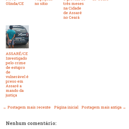
Olinda/CE
no sítio
três meses
na Cidade
de Assaré
no Ceará
ASSARÉ/CE
Investigado
pelo crime
de estupro
de
vulnerável é
preso em
Assaré a
mando da
justiça
← Postagem mais recente
Página inicial
Postagem mais antiga →
Nenhum comentário: