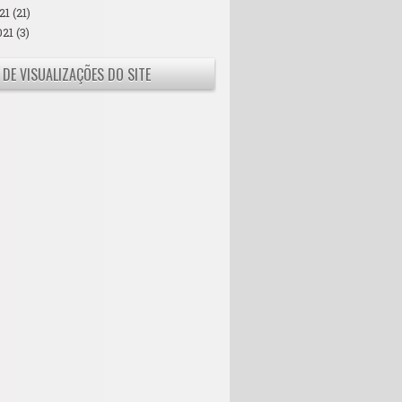
21
(21)
021
(3)
 DE VISUALIZAÇÕES DO SITE