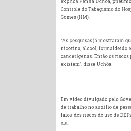
explica Penha Uchoa, pneumol
Controle do Tabagismo do Hosp
Gomes (HM).
“As pesquisas já mostraram qu
nicotina, álcool, formaldeído
cancerígenas. Então os riscos
existem”, disse Uchôa.
Em vídeo divulgado pelo Gover
de trabalho no auxílio de pess
falou dos riscos do uso de DEF
ela: