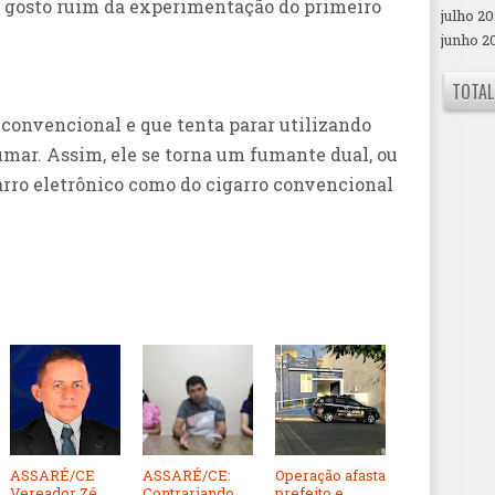
e gosto ruim da experimentação do primeiro
julho 20
junho 2
TOTAL
 convencional e que tenta parar utilizando
umar. Assim, ele se torna um fumante dual, ou
arro eletrônico como do cigarro convencional
ASSARÉ/CE
ASSARÉ/CE:
Operação afasta
Vereador Zé
Contrariando
prefeito e