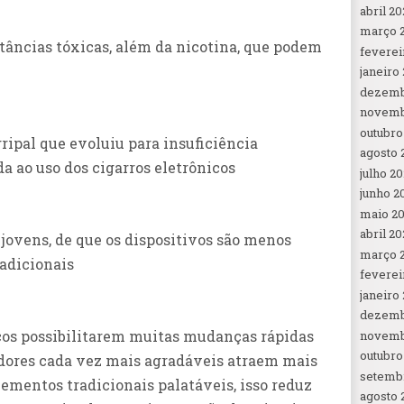
abril 20
março 
tâncias tóxicas, além da nicotina, que podem
feverei
janeiro
dezemb
novemb
outubro
ripal que evoluiu para insuficiência
agosto 
da ao uso dos cigarros eletrônicos
julho 2
junho 2
maio 2
abril 20
 jovens, de que os dispositivos são menos
março 
radicionais
feverei
janeiro
dezemb
nicos possibilitarem muitas mudanças rápidas
novemb
outubro
odores cada vez mais agradáveis atraem mais
setemb
ementos tradicionais palatáveis, isso reduz
agosto 