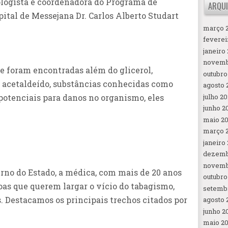
ogista e coordenadora do Programa de
ARQUI
ital de Messejana Dr. Carlos Alberto Studart
março 
feverei
janeiro
novemb
e foram encontradas além do glicerol,
outubro
 e acetaldeído, substâncias conhecidas como
agosto 
julho 2
 potenciais para danos no organismo, eles
junho 2
maio 2
março 
janeiro
dezemb
novemb
no do Estado, a médica, com mais de 20 anos
outubro
oas que querem largar o vício do tabagismo,
setemb
s. Destacamos os principais trechos citados por
agosto 
junho 2
maio 2