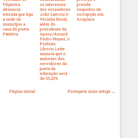
Filgueira
os interesses
prende
denuncia
dos vereadores
suspeitos de
estrada que liga
João Laércio e
corrupção em
a sede do
Verinha Rosal,
Acopiara
município a
além do
casa do poeta
presidente da
Patativa
Apeoc/Assaré
Pedro Nunes, o
Prefeito
Liborio Leite
anuncia que o
aumento dos
servidores da
pasta da
educação será
de 33,23%
Página inicial
Postagem mais antiga →