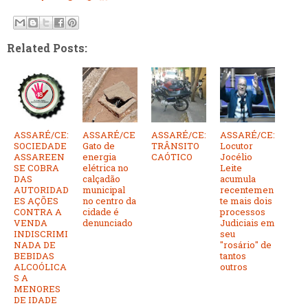
Related Posts:
ASSARÉ/CE:
ASSARÉ/CE
ASSARÉ/CE:
ASSARÉ/CE:
SOCIEDADE
Gato de
TRÂNSITO
Locutor
ASSAREEN
energia
CAÓTICO
Jocélio
SE COBRA
elétrica no
Leite
DAS
calçadão
acumula
AUTORIDAD
municipal
recentemen
ES AÇÕES
no centro da
te mais dois
CONTRA A
cidade é
processos
VENDA
denunciado
Judiciais em
INDISCRIMI
seu
NADA DE
"rosário" de
BEBIDAS
tantos
ALCOÓLICA
outros
S A
MENORES
DE IDADE