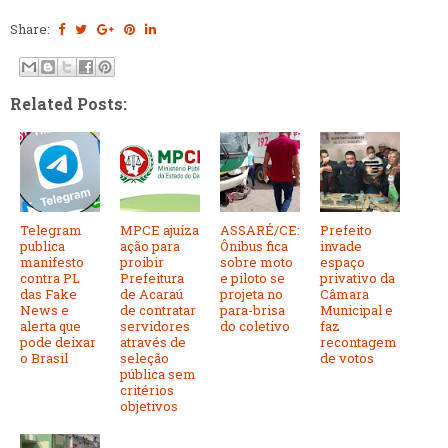
Share:
Related Posts:
Telegram
MPCE ajuíza
ASSARÉ/CE:
Prefeito
publica
ação para
Ônibus fica
invade
manifesto
proibir
sobre moto
espaço
contra PL
Prefeitura
e piloto se
privativo da
das Fake
de Acaraú
projeta no
Câmara
News e
de contratar
para-brisa
Municipal e
alerta que
servidores
do coletivo
faz
pode deixar
através de
recontagem
o Brasil
seleção
de votos
pública sem
critérios
objetivos