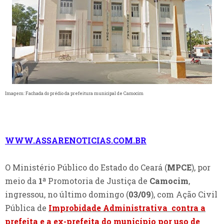
Imagem: Fachada do prédio da prefeitura municipal de Camocim
WWW.ASSARENOTICIAS.COM.BR
O Ministério Público do Estado do Ceará (
MPCE
), por
meio da
1ª
Promotoria de Justiça de
Camocim
,
ingressou, no último domingo (
03/09
), com Ação Civil
Pública de
Improbidade Administrativa contra a
prefeita e a ex-prefeita do município por uso de