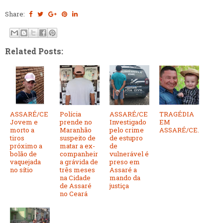
Share:
Related Posts:
ASSARÉ/CE
Polícia
ASSARÉ/CE
TRAGÉDIA
Jovem e
prende no
Investigado
EM
morto a
Maranhão
pelo crime
ASSARÉ/CE.
tiros
suspeito de
de estupro
próximo a
matar a ex-
de
bolão de
companheir
vulnerável é
vaquejada
a grávida de
preso em
no sítio
três meses
Assaré a
na Cidade
mando da
de Assaré
justiça
no Ceará