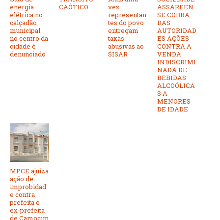
energia
CAÓTICO
vez
ASSAREEN
elétrica no
representan
SE COBRA
calçadão
tes do povo
DAS
municipal
entregam
AUTORIDAD
no centro da
taxas
ES AÇÕES
cidade é
abusivas ao
CONTRA A
denunciado
SISAR
VENDA
INDISCRIMI
NADA DE
BEBIDAS
ALCOÓLICA
S A
MENORES
DE IDADE
MPCE ajuíza
ação de
improbidad
e contra
prefeita e
ex-prefeita
de Camocim