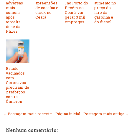
adversas
apreensões
, no Porto do
aumento no
mais
de cocaína e
Pecém no
preço do
comuns
crack no
Ceará, vai
litro da
após
Ceará
gerar 3 mil
gasolina e
terceira
empregos
do diesel
dose da
Pfizer
Estudo:
vacinados
com
Coronavac
precisam de
2 reforços
contra
Ômicron
← Postagem mais recente
Página inicial
Postagem mais antiga →
Nenhum comentário: