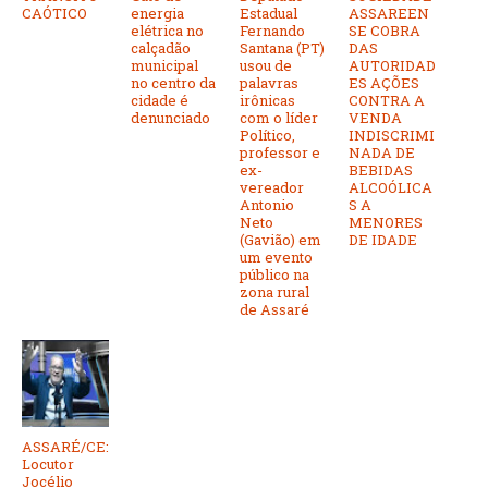
CAÓTICO
energia
Estadual
ASSAREEN
elétrica no
Fernando
SE COBRA
calçadão
Santana (PT)
DAS
municipal
usou de
AUTORIDAD
no centro da
palavras
ES AÇÕES
cidade é
irônicas
CONTRA A
denunciado
com o líder
VENDA
Político,
INDISCRIMI
professor e
NADA DE
ex-
BEBIDAS
vereador
ALCOÓLICA
Antonio
S A
Neto
MENORES
(Gavião) em
DE IDADE
um evento
público na
zona rural
de Assaré
ASSARÉ/CE:
Locutor
Jocélio