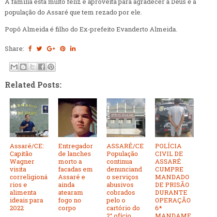
A família está muito feliz e aproveita para agradecer a Deus e a
população do Assaré que tem rezado por ele.
Popô Almeida é filho do Ex-prefeito Evanderto Almeida.
Share:
Related Posts:
Assaré/CE:
Entregador
ASSARÉ/CE
POLÍCIA
Capitão
de lanches
População
CIVIL DE
Wagner
morto a
continua
ASSARÉ
visita
facadas em
denunciand
CUMPRE
correligioná
Assaré e
o serviços
MANDADO
rios e
ainda
abusivos
DE PRISÃO
alimenta
atearam
cobrados
DURANTE
ideais para
fogo no
pelo o
OPERAÇÃO
2022
corpo
cartório do
6*
2° ofício
MANDAME