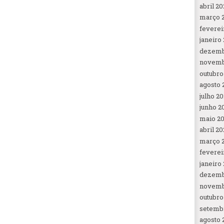
abril 20
março 
feverei
janeiro
dezemb
novemb
outubro
agosto 
julho 2
junho 2
maio 2
abril 20
março 
feverei
janeiro
dezemb
novemb
outubro
setemb
agosto 