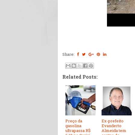
Share:
Related Posts:
Preço da
Ex-prefeito
gasolina
Evanderto
ultrapassa R$
Almeida tem