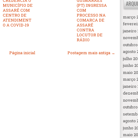
CREDENCIA O
GUIMARÃES
ARQUI
MUNICÍPIO DE
(PT) INGRESSA
ASSARÉ COM
COM
CENTRO DE
PROCESSO NA
março 
ATENDIMENT
COMARCA DE
feverei
O A COVID-19
ASSARÉ
CONTRA
janeiro
LOCUTOR DE
novemb
RÁDIO
outubro
agosto 
Página inicial
Postagem mais antiga →
julho 2
junho 2
maio 2
março 
janeiro
dezemb
novemb
outubro
setemb
agosto 
junho 2
maio 2