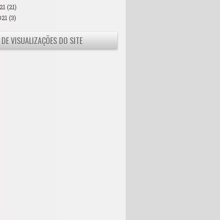
21
(21)
021
(3)
 DE VISUALIZAÇÕES DO SITE