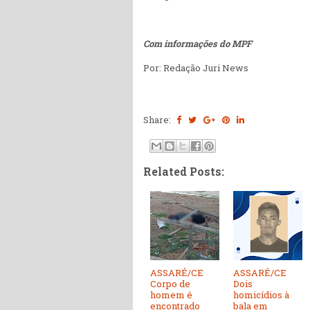
Com informações do MPF
Por: Redação Juri News
Share:
Related Posts:
ASSARÉ/CE
ASSARÉ/CE
Corpo de
Dois
homem é
homicídios à
encontrado
bala em