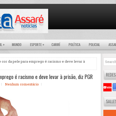
»
»
IL
MUNDO
ESPORTE
CARIRÍ
POLÍTICA
POLICIAL
ASSA
e cor da pele para emprego é racismo e deve levar à
REDES
mprego é racismo e deve levar à prisão, diz PGR
Nenhum comentário
SALLE