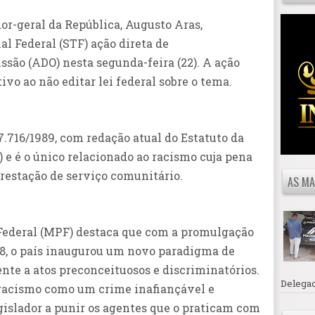
or-geral da República, Augusto Aras,
l Federal (STF) ação direta de
ssão (ADO) nesta segunda-feira (22). A ação
ivo ao não editar lei federal sobre o tema.
 7.716/1989, com redação atual do Estatuto da
0) e é o único relacionado ao racismo cuja pena
prestação de serviço comunitário.
AS MA
 Federal (MPF) destaca que com a promulgação
88, o país inaugurou um novo paradigma de
nte a atos preconceituosos e discriminatórios.
Delegac
 racismo como um crime inafiançável e
egislador a punir os agentes que o praticam com