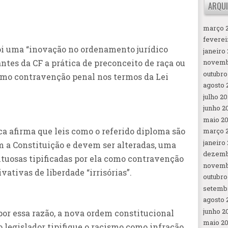
ARQUI
março 
feverei
oi uma “inovação no ordenamento jurídico
janeiro
antes da CF a prática de preconceito de raça ou
novemb
outubro
como contravenção penal nos termos da Lei
agosto 
julho 2
junho 2
maio 2
ca afirma que leis como o referido diploma são
março 
janeiro
 a Constituição e devem ser alteradas, uma
dezemb
tuosas tipificadas por ela como contravenção
novemb
ativas de liberdade “irrisórias”.
outubro
setemb
agosto 
junho 2
por essa razão, a nova ordem constitucional
maio 2
 o legislador tipifique o racismo como infração