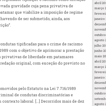
abril 20
levada gravidade cuja pena privativa de
março 
patamar que viabilize a imposição de regime
feverei
o havendo de ser submetido, ainda, aos
janeiro
dezemb
rição”.
novemb
outubro
agosto 
condutas tipificadas para o crime de racismo
julho 2
/1989 com o objetivo de aprimorar a prestação
junho 2
maio 2
s privativas de liberdade em patamares
abril 20
 redação original, com exceção do previsto no
março 
feverei
janeiro
dezemb
novemb
omovidos pelo Estatuto na Lei 7.716/1989
outubro
riminal de condutas discriminatórias e
setemb
 contexto laboral. […] Decorridos mais de dez
agosto 