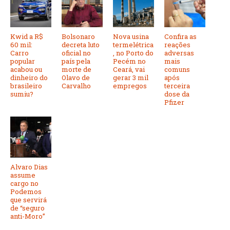
Kwid a R$
Bolsonaro
Nova usina
Confira as
60 mil:
decreta luto
termelétrica
reações
Carro
oficial no
, no Porto do
adversas
popular
país pela
Pecém no
mais
acabou ou
morte de
Ceará, vai
comuns
dinheiro do
Olavo de
gerar 3 mil
após
brasileiro
Carvalho
empregos
terceira
sumiu?
dose da
Pfizer
Alvaro Dias
assume
cargo no
Podemos
que servirá
de “seguro
anti-Moro”