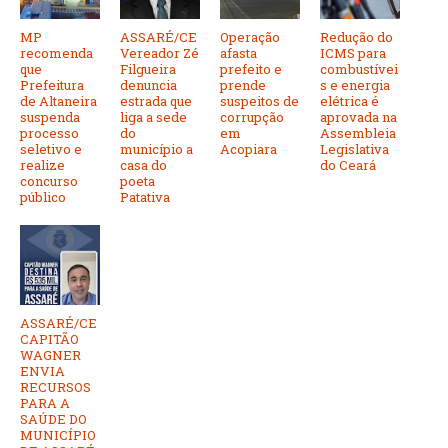
MP
ASSARÉ/CE
Operação
Redução do
recomenda
Vereador Zé
afasta
ICMS para
que
Filgueira
prefeito e
combustívei
Prefeitura
denuncia
prende
s e energia
de Altaneira
estrada que
suspeitos de
elétrica é
suspenda
liga a sede
corrupção
aprovada na
processo
do
em
Assembleia
seletivo e
município a
Acopiara
Legislativa
realize
casa do
do Ceará
concurso
poeta
público
Patativa
ASSARÉ/CE
CAPITÃO
WAGNER
ENVIA
RECURSOS
PARA A
SAÚDE DO
MUNICÍPIO