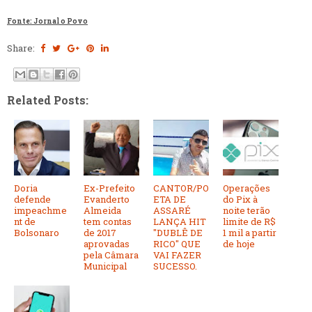
Fonte: Jornal o Povo
Share:
Related Posts:
Doria
Ex-Prefeito
CANTOR/PO
Operações
defende
Evanderto
ETA DE
do Pix à
impeachme
Almeida
ASSARÉ
noite terão
nt de
tem contas
LANÇA HIT
limite de R$
Bolsonaro
de 2017
"DUBLÊ DE
1 mil a partir
aprovadas
RICO" QUE
de hoje
pela Câmara
VAI FAZER
Municipal
SUCESSO.