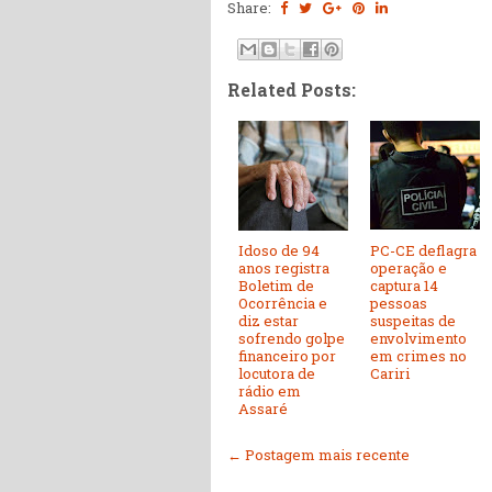
Share:
Related Posts:
Idoso de 94
PC-CE deflagra
anos registra
operação e
Boletim de
captura 14
Ocorrência e
pessoas
diz estar
suspeitas de
sofrendo golpe
envolvimento
financeiro por
em crimes no
locutora de
Cariri
rádio em
Assaré
← Postagem mais recente