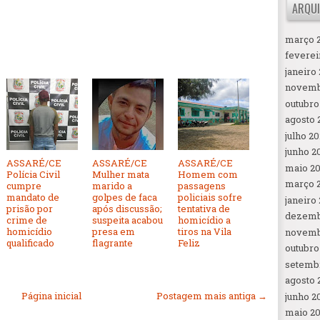
ARQUI
março 
feverei
janeiro
novemb
outubro
agosto 
julho 2
junho 2
ASSARÉ/CE
ASSARÉ/CE
ASSARÉ/CE
maio 2
Polícia Civil
Mulher mata
Homem com
março 
cumpre
marido a
passagens
mandato de
golpes de faca
policiais sofre
janeiro
prisão por
após discussão;
tentativa de
dezemb
crime de
suspeita acabou
homicídio a
homicídio
presa em
tiros na Vila
novemb
qualificado
flagrante
Feliz
outubro
setemb
agosto 
Página inicial
Postagem mais antiga →
junho 2
maio 2