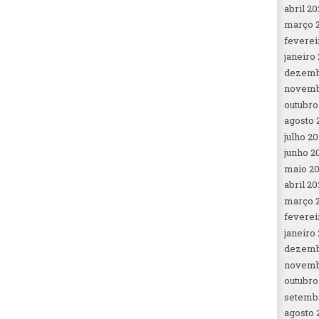
abril 20
março 
feverei
janeiro
dezemb
novemb
outubro
agosto 
julho 2
junho 2
maio 2
abril 20
março 
feverei
janeiro
dezemb
novemb
outubro
setemb
agosto 