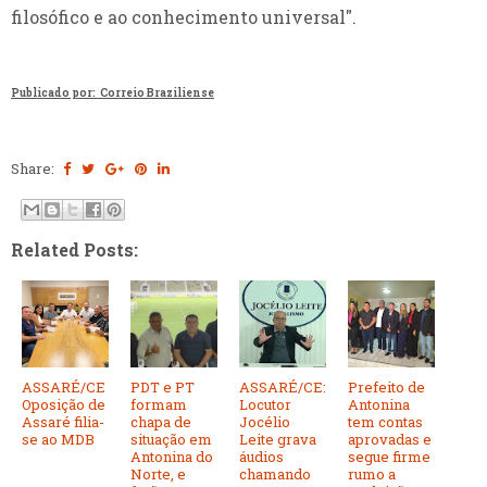
filosófico e ao conhecimento universal".
Publicado por: Correio Braziliense
Share:
Related Posts:
ASSARÉ/CE
PDT e PT
ASSARÉ/CE:
Prefeito de
Oposição de
formam
Locutor
Antonina
Assaré filia-
chapa de
Jocélio
tem contas
se ao MDB
situação em
Leite grava
aprovadas e
Antonina do
áudios
segue firme
Norte, e
chamando
rumo a