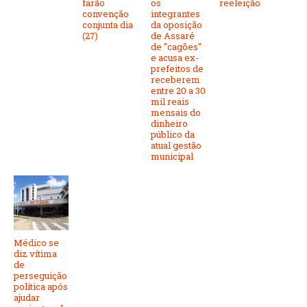
farão
os
reeleição
convenção
integrantes
conjunta dia
da oposição
(27)
de Assaré
de "cagões"
e acusa ex-
prefeitos de
receberem
entre 20 a 30
mil reais
mensais do
dinheiro
público da
atual gestão
municipal
Médico se
diz vítima
de
perseguição
política após
ajudar