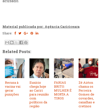
acusado.
Material publicada por: Agência Caririceara
Share:
Related Posts:
Recusa à
Eunício
FARIAS
Zé Airton
vacina vai
chega hoje
BRITO:
chama os
gerar
ao Cariri
MULHER É
Ferreira
punições
para reunião
MORTA A
Gomes de
com
TIROS
covardes,
políticos da
canalhas e
região
cretinos