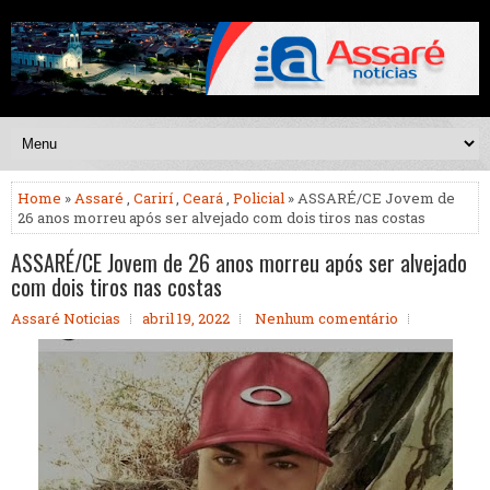
Home
»
Assaré
,
Carirí
,
Ceará
,
Policial
» ASSARÉ/CE Jovem de
26 anos morreu após ser alvejado com dois tiros nas costas
ASSARÉ/CE Jovem de 26 anos morreu após ser alvejado
com dois tiros nas costas
Assaré Noticias
abril 19, 2022
Nenhum comentário